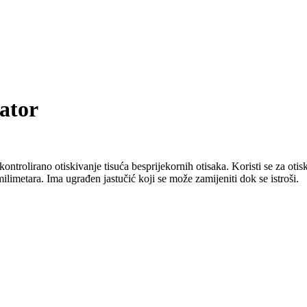
ator
kontrolirano otiskivanje tisuća besprijekornih otisaka. Koristi se za ot
milimetara. Ima ugrađen jastučić koji se može zamijeniti dok se istroši.