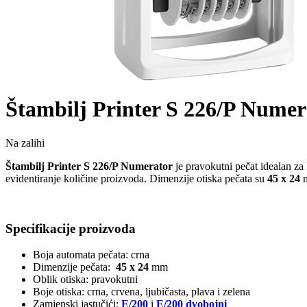
Štambilj Printer S 226/P Numer
Na zalihi
Štambilj Printer S 226/P Numerator
je pravokutni pečat idealan za 
evidentiranje količine proizvoda. Dimenzije otiska pečata su
45 x 24
Specifikacije proizvoda
Boja automata pečata: crna
Dimenzije pečata:
45 x 24
mm
Oblik otiska: pravokutni
Boje otiska: crna, crvena, ljubičasta, plava i zelena
Zamjenski jastučići:
E/200
i
E/200 dvobojni