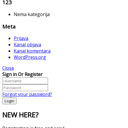
123
Nema kategorija
Meta
Prijava
Kanal objava
Kanal komentara
WordPress.org
Close
Sign in Or Register
Forgot your password?
NEW HERE?