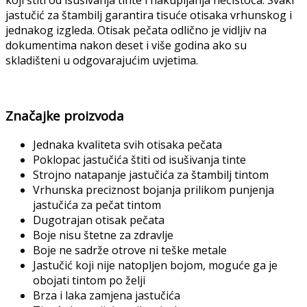
koji štiti od isušivanja tinte i nakupljanja nečistoća. Svaki
jastučić za štambilj garantira tisuće otisaka vrhunskog i
jednakog izgleda. Otisak pečata odlično je vidljiv na
dokumentima nakon deset i više godina ako su
skladišteni u odgovarajućim uvjetima.
Značajke proizvoda
Jednaka kvaliteta svih otisaka pečata
Poklopac jastučića štiti od isušivanja tinte
Strojno natapanje jastučića za štambilj tintom
Vrhunska preciznost bojanja prilikom punjenja
jastučića za pečat tintom
Dugotrajan otisak pečata
Boje nisu štetne za zdravlje
Boje ne sadrže otrove ni teške metale
Jastučić koji nije natopljen bojom, moguće ga je
obojati tintom po želji
Brza i laka zamjena jastučića