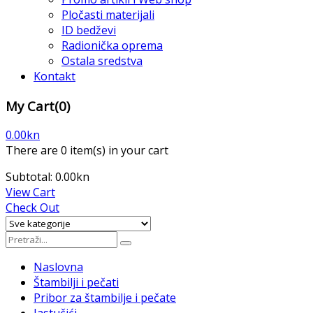
Pločasti materijali
ID bedževi
Radionička oprema
Ostala sredstva
Kontakt
My Cart
(0)
0.00
kn
There are
0 item(s)
in your cart
Subtotal:
0.00
kn
View Cart
Check Out
Naslovna
Štambilji i pečati
Pribor za štambilje i pečate