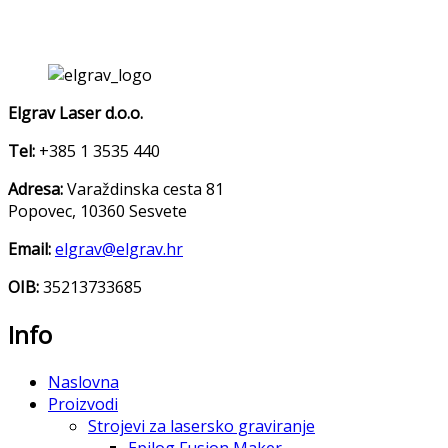
Elgrav Laser d.o.o.
Tel:
+385 1 3535 440
Adresa:
Varaždinska cesta 81
Popovec, 10360 Sesvete
Email:
elgrav@elgrav.hr
OIB:
35213733685
Info
Naslovna
Proizvodi
Strojevi za lasersko graviranje
Epilog Fusion Maker