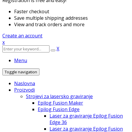
Registration is free and easy!
Faster checkout
Save multiple shipping addresses
View and track orders and more
Create an account
x
X
Menu
Toggle navigation
Naslovna
Proizvodi
Strojevi za lasersko graviranje
Epilog Fusion Maker
Epilog Fusion Edge
Laser za graviranje Epilog Fusion
Edge 36
Laser za graviranje Epilog Fusion