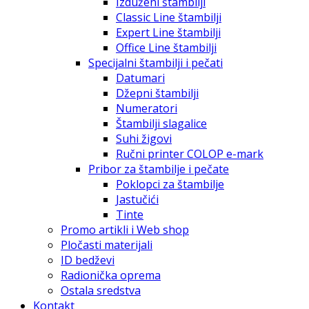
Izduženi štambilji
Classic Line štambilji
Expert Line štambilji
Office Line štambilji
Specijalni štambilji i pečati
Datumari
Džepni štambilji
Numeratori
Štambilji slagalice
Suhi žigovi
Ručni printer COLOP e-mark
Pribor za štambilje i pečate
Poklopci za štambilje
Jastučići
Tinte
Promo artikli i Web shop
Pločasti materijali
ID bedževi
Radionička oprema
Ostala sredstva
Kontakt