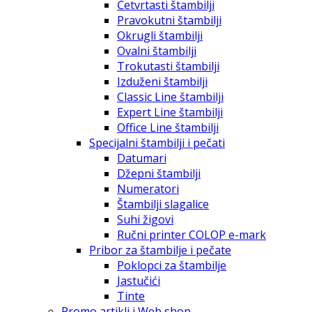
Četvrtasti štambilji
Pravokutni štambilji
Okrugli štambilji
Ovalni štambilji
Trokutasti štambilji
Izduženi štambilji
Classic Line štambilji
Expert Line štambilji
Office Line štambilji
Specijalni štambilji i pečati
Datumari
Džepni štambilji
Numeratori
Štambilji slagalice
Suhi žigovi
Ručni printer COLOP e-mark
Pribor za štambilje i pečate
Poklopci za štambilje
Jastučići
Tinte
Promo artikli i Web shop