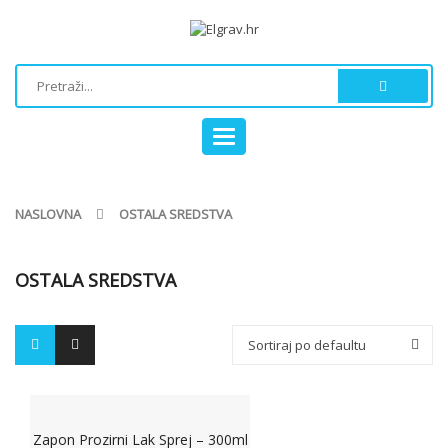
Toggle
navigation
NASLOVNA
OSTALA SREDSTVA
OSTALA SREDSTVA
Sortiraj po defaultu
Zapon Prozirni Lak Sprej – 300ml