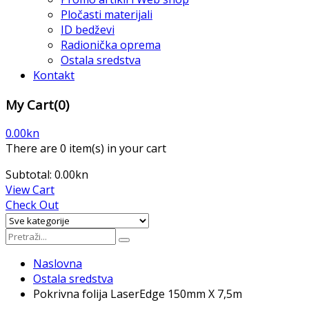
Pločasti materijali
ID bedževi
Radionička oprema
Ostala sredstva
Kontakt
My Cart
(0)
0.00
kn
There are
0 item(s)
in your cart
Subtotal:
0.00
kn
View Cart
Check Out
Naslovna
Ostala sredstva
Pokrivna folija LaserEdge 150mm X 7,5m