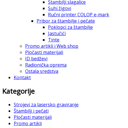
Štambilji slagalice
Suhi žigovi
Ručni printer COLOP e-mark
Pribor za štambilje i pečate
Poklopci za štambilje
Jastučići
Tinte
Promo artikli i Web shop
Pločasti materijali
ID bedževi
Radionička oprema
Ostala sredstva
Kontakt
Kategorije
Strojevi za lasersko graviranje
Štambilji i pečati
Pločasti materijali
Promo artikli