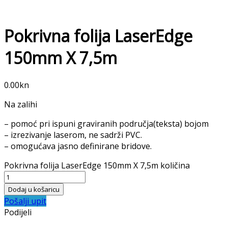
Pokrivna folija LaserEdge
150mm X 7,5m
0.00
kn
Na zalihi
– pomoć pri ispuni graviranih područja(teksta) bojom
– izrezivanje laserom, ne sadrži PVC.
– omogućava jasno definirane bridove.
Pokrivna folija LaserEdge 150mm X 7,5m količina
Dodaj u košaricu
Pošalji upit
Podijeli