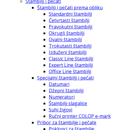
Štambilji i pečati
Štambilji i pečati prema obliku
Standardni štambilji
Četvrtasti štambilji
Pravokutni štambilji
Okrugli štambilji
Ovalni štambilji
Trokutasti štambilji
Izduženi štambilji
Classic Line štambilji
Expert Line štambilji
Office Line štambilji
Specijalni štambilji i pečati
Datumari
Džepni štambilji
Numeratori
Štambilji slagalice
Suhi žigovi
Ručni printer COLOP e-mark
Pribor za štambilje i pečate
Poklopci za štambilje