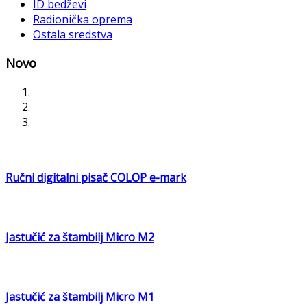
ID bedževi
Radionička oprema
Ostala sredstva
Novo
Ručni digitalni pisač COLOP e-mark
Jastučić za štambilj Micro M2
Jastučić za štambilj Micro M1