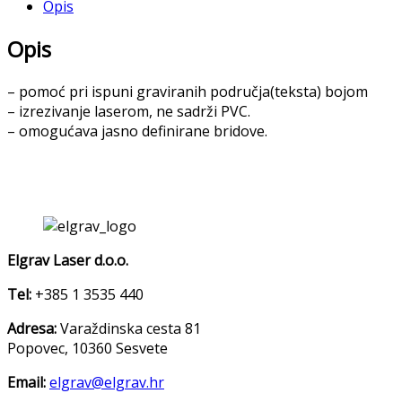
Opis
Opis
– pomoć pri ispuni graviranih područja(teksta) bojom
– izrezivanje laserom, ne sadrži PVC.
– omogućava jasno definirane bridove.
Elgrav Laser d.o.o.
Tel:
+385 1 3535 440
Adresa:
Varaždinska cesta 81
Popovec, 10360 Sesvete
Email:
elgrav@elgrav.hr