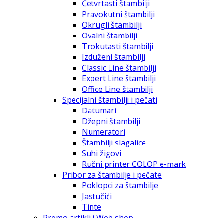
Četvrtasti štambilji
Pravokutni štambilji
Okrugli štambilji
Ovalni štambilji
Trokutasti štambilji
Izduženi štambilji
Classic Line štambilji
Expert Line štambilji
Office Line štambilji
Specijalni štambilji i pečati
Datumari
Džepni štambilji
Numeratori
Štambilji slagalice
Suhi žigovi
Ručni printer COLOP e-mark
Pribor za štambilje i pečate
Poklopci za štambilje
Jastučići
Tinte
Promo artikli i Web shop