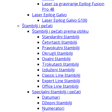
Laser za graviranje Epilog Fusion
Pro 48
Laser Epilog Galvo
Laser Epilog Galvo G100
Štambilji i pečati
Štambilji i pečati prema obliku
Standardni štambilji
Četvrtasti štambilji
Pravokutni štambilji
Okrugli štambilji
Ovalni štambilji
Trokutasti štambilji
Izduženi štambilji
Classic Line štambilji
Expert Line štambilji
Office Line štambilji
Specijalni štambilji i pečati
Datumari
Džepni štambilji
Numeratori