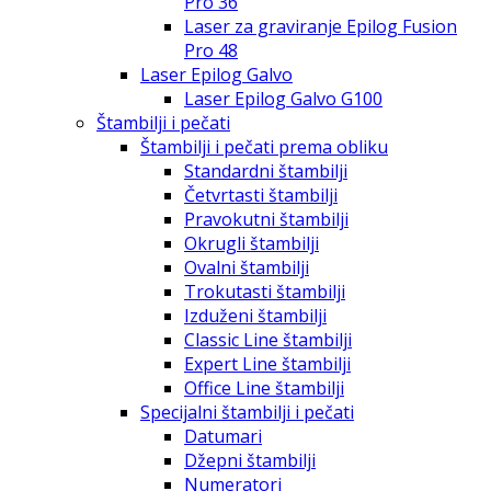
Pro 36
Laser za graviranje Epilog Fusion
Pro 48
Laser Epilog Galvo
Laser Epilog Galvo G100
Štambilji i pečati
Štambilji i pečati prema obliku
Standardni štambilji
Četvrtasti štambilji
Pravokutni štambilji
Okrugli štambilji
Ovalni štambilji
Trokutasti štambilji
Izduženi štambilji
Classic Line štambilji
Expert Line štambilji
Office Line štambilji
Specijalni štambilji i pečati
Datumari
Džepni štambilji
Numeratori