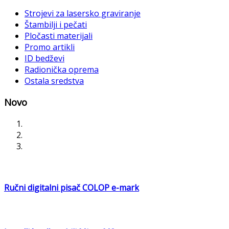
Strojevi za lasersko graviranje
Štambilji i pečati
Pločasti materijali
Promo artikli
ID bedževi
Radionička oprema
Ostala sredstva
Novo
Ručni digitalni pisač COLOP e-mark