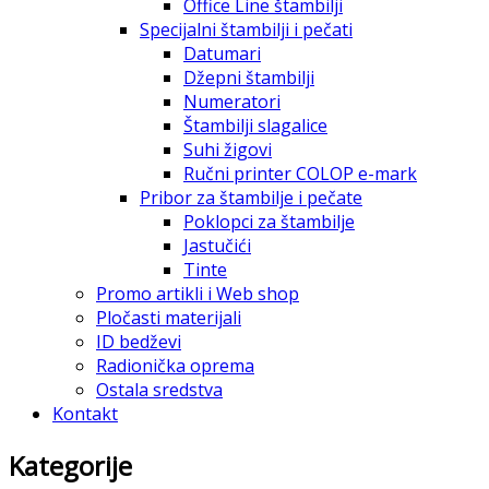
Office Line štambilji
Specijalni štambilji i pečati
Datumari
Džepni štambilji
Numeratori
Štambilji slagalice
Suhi žigovi
Ručni printer COLOP e-mark
Pribor za štambilje i pečate
Poklopci za štambilje
Jastučići
Tinte
Promo artikli i Web shop
Pločasti materijali
ID bedževi
Radionička oprema
Ostala sredstva
Kontakt
Kategorije