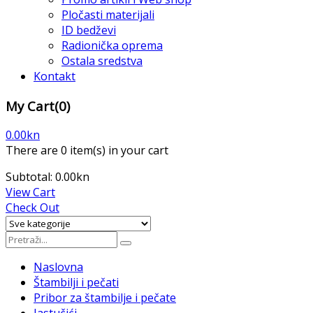
Pločasti materijali
ID bedževi
Radionička oprema
Ostala sredstva
Kontakt
My Cart
(0)
0.00
kn
There are
0 item(s)
in your cart
Subtotal:
0.00
kn
View Cart
Check Out
Naslovna
Štambilji i pečati
Pribor za štambilje i pečate