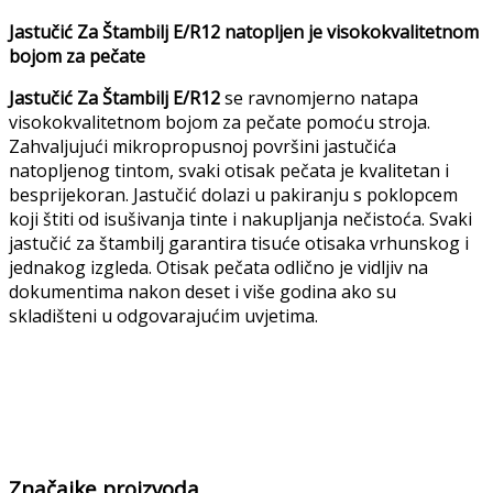
Jastučić Za Štambilj E/R12 natopljen je visokokvalitetnom
bojom za pečate
Jastučić Za Štambilj E/R12
se ravnomjerno natapa
visokokvalitetnom bojom za pečate pomoću stroja.
Zahvaljujući mikropropusnoj površini jastučića
natopljenog tintom, svaki otisak pečata je kvalitetan i
besprijekoran. Jastučić dolazi u pakiranju s poklopcem
koji štiti od isušivanja tinte i nakupljanja nečistoća. Svaki
jastučić za štambilj garantira tisuće otisaka vrhunskog i
jednakog izgleda. Otisak pečata odlično je vidljiv na
dokumentima nakon deset i više godina ako su
skladišteni u odgovarajućim uvjetima.
Značajke proizvoda