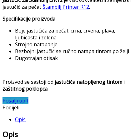
Jastučić Za Štambilj E/R12
je visokokvalitetni zamjenski
jastučić za pečat
Štambilj Printer R12
.
Specifikacije proizvoda
Boje jastučića za pečat: crna, crvena, plava,
ljubičasta i zelena
Strojno natapanje
Bezbojni jastučić se ručno natapa tintom po želji
Dugotrajan otisak
Proizvod se sastoji od
jastučića natopljenog tintom
i
zaštitnog poklopca
Pošalji upit
Podijeli
Opis
Opis