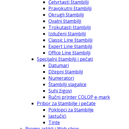
Četvrtasti štambilji
Pravokutni štambilji
Okrugli štambilji
Ovalni štambilji
Trokutasti štambilji
Izduženi štambilji
Classic Line štambilji
Expert Line štambilji
Office Line štambilji
Specijalni štambilji i pečati
Datumari
Džepni štambilji
Numeratori
Štambilji slagalice
Suhi žigovi
Ručni printer COLOP e-mark
Pribor za štambilje i pečate
Poklopci za štambilje
Jastučići
Tinte
Promo artikli i Web shop