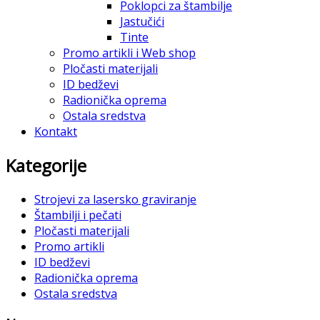
Poklopci za štambilje
Jastučići
Tinte
Promo artikli i Web shop
Pločasti materijali
ID bedževi
Radionička oprema
Ostala sredstva
Kontakt
Kategorije
Strojevi za lasersko graviranje
Štambilji i pečati
Pločasti materijali
Promo artikli
ID bedževi
Radionička oprema
Ostala sredstva