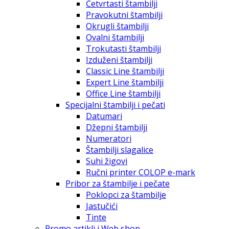
Četvrtasti štambilji
Pravokutni štambilji
Okrugli štambilji
Ovalni štambilji
Trokutasti štambilji
Izduženi štambilji
Classic Line štambilji
Expert Line štambilji
Office Line štambilji
Specijalni štambilji i pečati
Datumari
Džepni štambilji
Numeratori
Štambilji slagalice
Suhi žigovi
Ručni printer COLOP e-mark
Pribor za štambilje i pečate
Poklopci za štambilje
Jastučići
Tinte
Promo artikli i Web shop