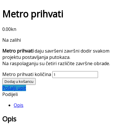
Metro prihvati
0.00
kn
Na zalihi
Metro prihvati
daju savršeni završni dodir svakom
projektu postavljanja putokaza.
Na raspolaganju su četiri različite završne obrade.
Metro prihvati količina
Dodaj u košaricu
Pošalji upit
Podijeli
Opis
Opis