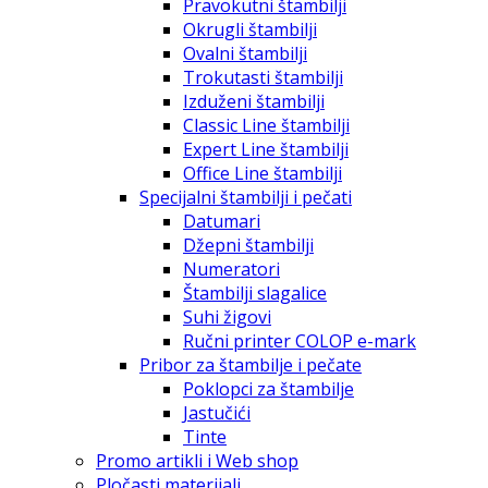
Pravokutni štambilji
Okrugli štambilji
Ovalni štambilji
Trokutasti štambilji
Izduženi štambilji
Classic Line štambilji
Expert Line štambilji
Office Line štambilji
Specijalni štambilji i pečati
Datumari
Džepni štambilji
Numeratori
Štambilji slagalice
Suhi žigovi
Ručni printer COLOP e-mark
Pribor za štambilje i pečate
Poklopci za štambilje
Jastučići
Tinte
Promo artikli i Web shop
Pločasti materijali