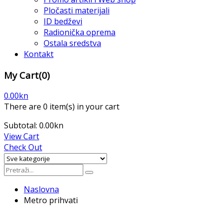
Pločasti materijali
ID bedževi
Radionička oprema
Ostala sredstva
Kontakt
My Cart
(0)
0.00
kn
There are
0 item(s)
in your cart
Subtotal:
0.00
kn
View Cart
Check Out
Naslovna
Metro prihvati