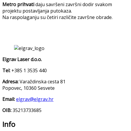
Metro prihvati
daju savršeni završni dodir svakom
projektu postavljanja putokaza.
Na raspolaganju su četiri različite završne obrade.
Elgrav Laser d.o.o.
Tel:
+385 1 3535 440
Adresa:
Varaždinska cesta 81
Popovec, 10360 Sesvete
Email:
elgrav@elgrav.hr
OIB:
35213733685
Info