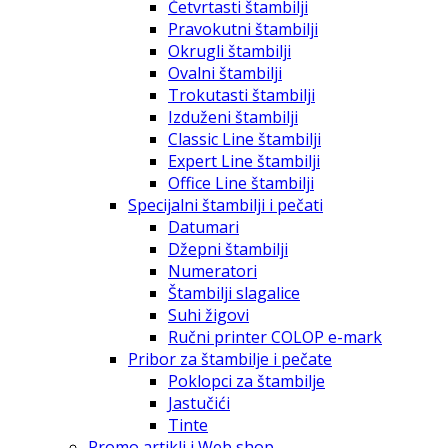
Četvrtasti štambilji
Pravokutni štambilji
Okrugli štambilji
Ovalni štambilji
Trokutasti štambilji
Izduženi štambilji
Classic Line štambilji
Expert Line štambilji
Office Line štambilji
Specijalni štambilji i pečati
Datumari
Džepni štambilji
Numeratori
Štambilji slagalice
Suhi žigovi
Ručni printer COLOP e-mark
Pribor za štambilje i pečate
Poklopci za štambilje
Jastučići
Tinte
Promo artikli i Web shop