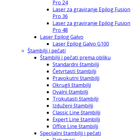
Pro 24
Laser za graviranje Epilog Fusion
Pro 36
Laser za graviranje Epilog Fusion
Pro 48
Laser Epilog Galvo
Laser Epilog Galvo G100
Štambilji i pečati
Štambilji i pečati prema obliku
Standardni štambilji
Četvrtasti štambilji
Pravokutni štambilji
Okrugli štambilji
Ovalni štambilji
Trokutasti štambilji
Izduženi štambilji
Classic Line štambilji
Expert Line štambilji
Office Line štambilji
Specijalni štambilji i pečati
Datumari