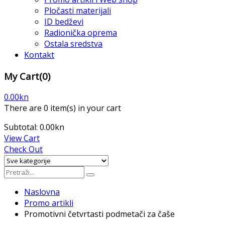
Pločasti materijali
ID bedževi
Radionička oprema
Ostala sredstva
Kontakt
My Cart
(0)
0.00
kn
There are
0 item(s)
in your cart
Subtotal:
0.00
kn
View Cart
Check Out
Naslovna
Promo artikli
Promotivni četvrtasti podmetači za čaše