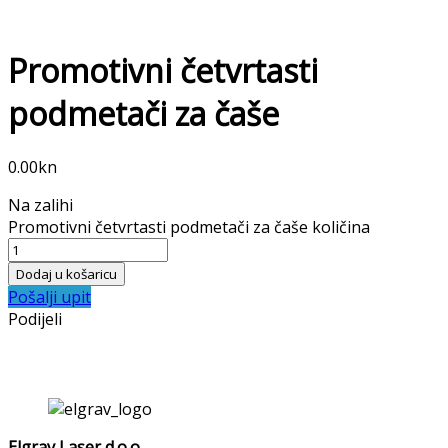
Promotivni četvrtasti
podmetači za čaše
0.00
kn
Na zalihi
Promotivni četvrtasti podmetači za čaše količina
Dodaj u košaricu
Pošalji upit
Podijeli
Elgrav Laser d.o.o.