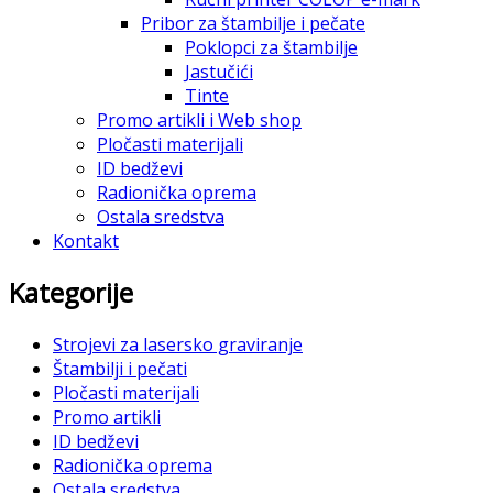
Pribor za štambilje i pečate
Poklopci za štambilje
Jastučići
Tinte
Promo artikli i Web shop
Pločasti materijali
ID bedževi
Radionička oprema
Ostala sredstva
Kontakt
Kategorije
Strojevi za lasersko graviranje
Štambilji i pečati
Pločasti materijali
Promo artikli
ID bedževi
Radionička oprema
Ostala sredstva