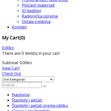
Pločasti materijali
ID bedževi
Radionička oprema
Ostala sredstva
Kontakt
My Cart
(0)
0.00
kn
There are
0 item(s)
in your cart
Subtotal:
0.00
kn
View Cart
Check Out
Naslovna
Štambilji i pečati
Štambilji i pečati prema obliku