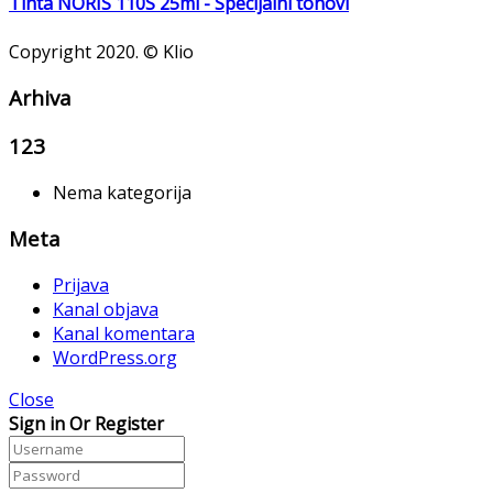
Tinta NORIS 110S 25ml - Specijalni tonovi
Copyright 2020. © Klio
Arhiva
123
Nema kategorija
Meta
Prijava
Kanal objava
Kanal komentara
WordPress.org
Close
Sign in Or Register