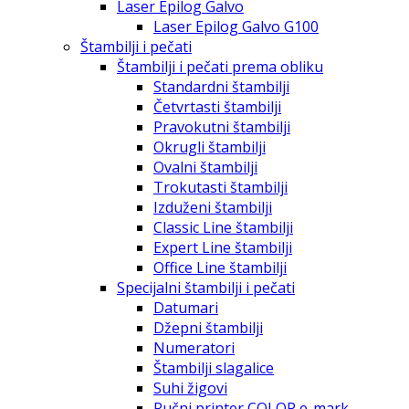
Laser Epilog Galvo
Laser Epilog Galvo G100
Štambilji i pečati
Štambilji i pečati prema obliku
Standardni štambilji
Četvrtasti štambilji
Pravokutni štambilji
Okrugli štambilji
Ovalni štambilji
Trokutasti štambilji
Izduženi štambilji
Classic Line štambilji
Expert Line štambilji
Office Line štambilji
Specijalni štambilji i pečati
Datumari
Džepni štambilji
Numeratori
Štambilji slagalice
Suhi žigovi
Ručni printer COLOP e-mark