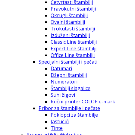
Četvrtasti štambilji
Pravokutni štambilji
Okrugli štambilji
Ovalni štambilji
Trokutasti štambilji
Izduženi štambilji
Classic Line štambilji
Expert Line štambilji
Office Line štambilji
Specijalni štambilji i pečati
Datumari
Džepni štambilji
Numeratori
Štambilji slagalice
Suhi žigovi
Ručni printer COLOP e-mark
Pribor za štambilje i pečate
Poklopci za štambilje
Jastučići
Tinte
Promo artikli i Web shop