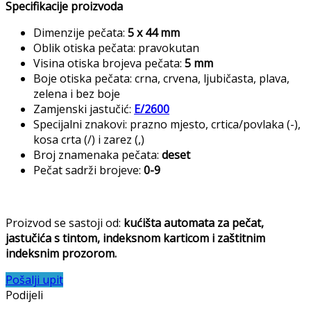
Specifikacije proizvoda
Dimenzije pečata:
5 x 44
mm
Oblik otiska pečata: pravokutan
Visina otiska brojeva pečata:
5 mm
Boje otiska pečata: crna, crvena, ljubičasta, plava,
zelena i bez boje
Zamjenski jastučić:
E/2600
Specijalni znakovi: prazno mjesto, crtica/povlaka (-),
kosa crta (/) i zarez (,)
Broj znamenaka pečata:
deset
Pečat sadrži brojeve:
0-9
Proizvod se sastoji od:
kućišta automata za pečat,
jastučića s tintom, indeksnom karticom i zaštitnim
indeksnim prozorom.
Pošalji upit
Podijeli