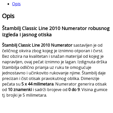
Opis
Opis
Štambilj Classic Line 2010 Numerator robusnog
izgleda i jasnog otiska
Štambilj Classic Line 2010 Numerator
sastavljen je od
čeličnog okvira zbog kojeg je iznimno otporan i čvrst.
Bez obzira na kvalitetan i snažan materijal od kojeg je
napravljen, ovaj pečat iznimno je lagan. Izdignuta drška
štambilja odlično prianja uz ruku te omogućuje
jednostavno i učinkovito rukovanje njime. Štambilj daje
precizan i čist otisak pravokutnog oblika. Dimenzije
pečata su
5 x 44
milimetara
. Numerator generira otisak
od
10 znamenki
i sadrži brojeve od
0 do 9
. Visina gumice
tj. brojki je 5 milimetara.