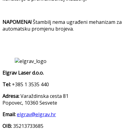
NAPOMENA!
Štambilj nema ugrađeni mehanizam za
automatsku promjenu brojeva.
Elgrav Laser d.o.o.
Tel:
+385 1 3535 440
Adresa:
Varaždinska cesta 81
Popovec, 10360 Sesvete
Email:
elgrav@elgrav.hr
OIB:
35213733685