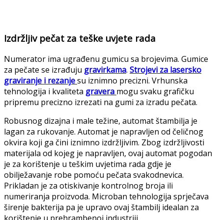
Izdržljiv pečat za teške uvjete rada
Numerator ima ugrađenu gumicu sa brojevima. Gumice
za pečate se izrađuju
gravirkama
.
Strojevi za lasersko
graviranje i rezanje
su iznimno precizni. Vrhunska
tehnologija i kvaliteta
gravera
mogu svaku grafičku
pripremu precizno izrezati na gumi za izradu pečata.
Robusnog dizajna i male težine, automat štambilja je
lagan za rukovanje. Automat je napravljen od čeličnog
okvira koji ga čini iznimno izdržljivim. Zbog izdržljivosti
materijala od kojeg je napravljen, ovaj automat pogodan
je za korištenje u teškim uvjetima rada gdje je
obilježavanje robe pomoću pečata svakodnevica.
Prikladan je za otiskivanje kontrolnog broja ili
numeriranja proizvoda. Microban tehnologija sprječava
širenje bakterija pa je upravo ovaj štambilj idealan za
korištenje u prehrambenoj industriji.