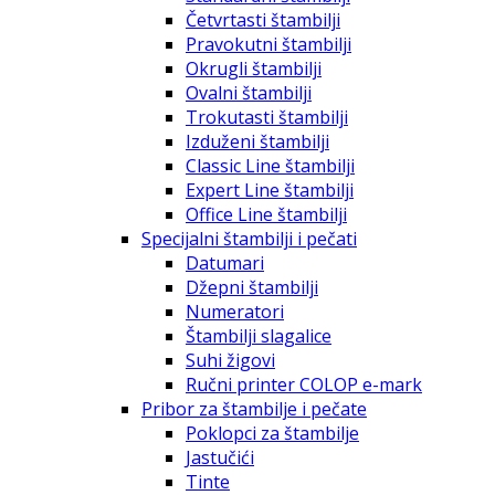
Četvrtasti štambilji
Pravokutni štambilji
Okrugli štambilji
Ovalni štambilji
Trokutasti štambilji
Izduženi štambilji
Classic Line štambilji
Expert Line štambilji
Office Line štambilji
Specijalni štambilji i pečati
Datumari
Džepni štambilji
Numeratori
Štambilji slagalice
Suhi žigovi
Ručni printer COLOP e-mark
Pribor za štambilje i pečate
Poklopci za štambilje
Jastučići
Tinte