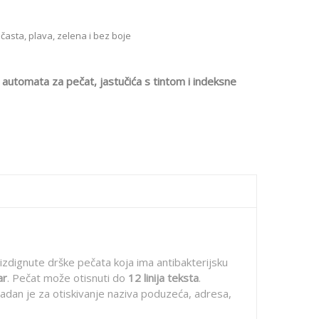
bičasta, plava, zelena i bez boje
a automata za pečat, jastučića s tintom i indeksne
 izdignute drške pečata koja ima antibakterijsku
ar
. Pečat može otisnuti do
12 linija teksta
.
ladan je za otiskivanje naziva poduzeća, adresa,