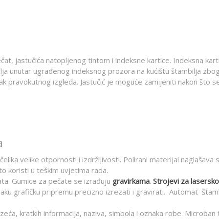
t, jastučića natopljenog tintom i indeksne kartice. Indeksna kartic
vlja unutar ugrađenog indeksnog prozora na kućištu štambilja zbog 
ak pravokutnog izgleda. Jastučić je moguće zamijeniti nakon što se 
a
lika velike otpornosti i izdržljivosti. Polirani materijal naglašava
sto koristi u teškim uvjetima rada.
ata. Gumice za pečate se izrađuju
gravirkama
.
Strojevi za lasersko
ku grafičku pripremu precizno izrezati i gravirati. Automat štam
zeća, kratkih informacija, naziva, simbola i oznaka robe. Microban