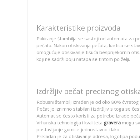
Karakteristike proizvoda
Pakiranje štambilja se sastoji od automata za peča
pečata. Nakon otiskivanja pečata, kartica se sta
omogućuje otiskivanje tisuća besprijekornih otis
koji ne sadrži boju natapa se tintom po želji.
Izdržljiv pečat preciznog otisk
Robusni štambilj izrađen je od oko 80% čvrstog če
Pečat je iznimno stabilan i izdržljiv s toga se če
Automat se često koristi za potrebe izrade peč
Vrhunska tehnologija i kvaliteta
gravera
mogu sva
postavljanje gumice jednostavno i lako.
Prikladan je za otiskivanje adresa, logotipa podu