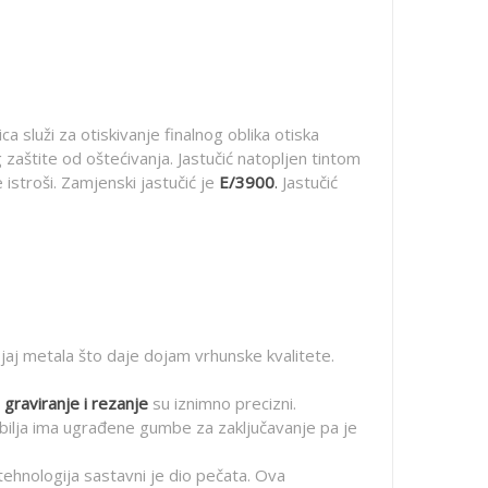
a služi za otiskivanje finalnog oblika otiska
zaštite od oštećivanja. Jastučić natopljen tintom
istroši. Zamjenski jastučić je
E/3900
.
Jastučić
 sjaj metala što daje dojam vrhunske kvalitete.
 graviranje i rezanje
su iznimno precizni.
bilja ima ugrađene gumbe za zaključavanje pa je
 tehnologija sastavni je dio pečata. Ova