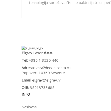
tehnologija sprječava širenje bakterija te se peč
Elgrav Laser d.o.o.
Tel:
+385 1 3535 440
Adresa:
Varaždinska cesta 81
Popovec, 10360 Sesvete
Email:
elgrav@elgrav.hr
OIB:
35213733685
INFO
Naslovna