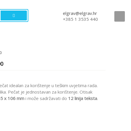
elgrav@elgrav.hr
+385 1 3535 440
0
00
ečat idealan za korištenje u teškim uvjetima rada.
ka. Pečat je jednostavan za korištenje. Otisak
5 x 106
mm
i može sadržavati do
12 linija teksta
.