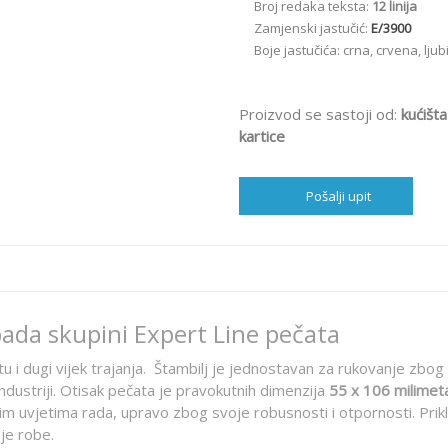
Broj redaka teksta:
12 linija
Zamjenski jastučić:
E/3900
Boje jastučića: crna, crvena, lju
Proizvod se sastoji od:
kućišt
kartice
Pošalji upit
pada skupini Expert Line pečata
tu i dugi vijek trajanja. Štambilj je jednostavan za rukovanje zbog
ndustriji. Otisak pečata je pravokutnih dimenzija
55 x 106 milimet
im uvjetima rada, upravo zbog svoje robusnosti i otpornosti. Prik
nje robe.