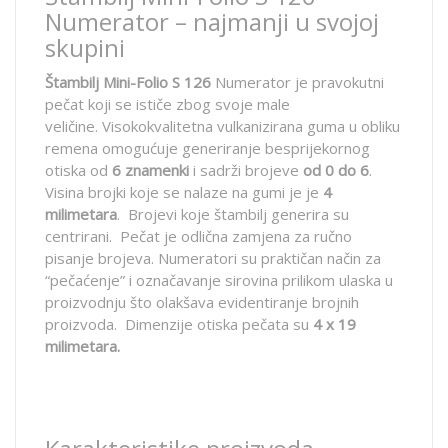
Numerator – najmanji u svojoj
skupini
Štambilj Mini-Folio S 126
Numerator je pravokutni
pečat koji se ističe zbog svoje male
veličine.
Visokokvalitetna vulkanizirana guma u obliku
remena omogućuje generiranje besprijekornog
otiska od
6 znamenki
i sadrži brojeve
od 0 do 6
.
Visina brojki koje se nalaze na gumi je je
4
milimetara
. Brojevi koje štambilj generira su
centrirani. Pečat je odlična zamjena za ručno
pisanje brojeva. Numeratori su praktičan način za
“pečaćenje” i označavanje sirovina prilikom ulaska u
proizvodnju što olakšava evidentiranje brojnih
proizvoda. Dimenzije otiska pečata su
4 x 19
milimetara.