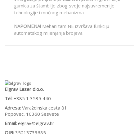
gumica za štambilje zbog svoje najsuvremenije
tehnologije i moćnog mehanizma.
NAPOMENA!
Mehanizam NE izvršava funkciju
automatskog mijenjanja brojeva.
Elgrav Laser d.o.o.
Tel:
+385 1 3535 440
Adresa:
Varaždinska cesta 81
Popovec, 10360 Sesvete
Email:
elgrav@elgrav.hr
OIB:
35213733685