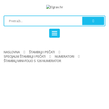
Toggle
navigation
NASLOVNA
ŠTAMBILJI I PEČATI
SPECIJALNI ŠTAMBILJI I PEČATI
NUMERATORI
ŠTAMBILJ MINI-FOLIO S 126 NUMERATOR