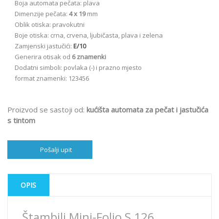
Boja automata pečata: plava
Dimenzije pečata:
4 x 19
mm
Oblik otiska: pravokutni
Boje otiska: crna, crvena, ljubičasta, plava i zelena
Zamjenski jastučići:
E/10
Generira otisak od
6 znamenki
Dodatni simboli: povlaka (-) i prazno mjesto
format znamenki: 123456
Proizvod se sastoji od:
kućišta automata za pečat i jastučića
s tintom
Pošalji upit
OPIS
Štambilj Mini-Folio S 126