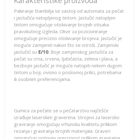
Karakteristike proizvoda
Pakiranje štambilja se sastoji od automata za pečat
i jastučića natopljenog tintom. Jastučić natopljen
tintom omogućuje otiskivanje brojnih otisaka
pravokutnog izgleda. Okvir za pozicioniranje
omogućuje precizno otiskivanje brojeva. Jastučić je
moguće zamijeniti nakon što se istroši. Zamjenski
jastučići su
E/10
.
Boje zamjenskog jastučića za
pečat su crna, crvena, ljubičasta, zelena i plava, a
bezbojni jastučić je moguće natopiti nekom dugom
tintom u boji, ovisno o poslovnoj prilici, potrebama
ili osobnim preferencijama.
Gumica za pečate se u pečatarstvu najčešće
izrađuje laserskim graverima. Strojevi za lasersko
graviranje omogućuju vrhunsku kvalitetu prilikom
rezanja i graviranja brojnih materijala. Graveri
omogućuju potpunu preciznost prilikom graviranja