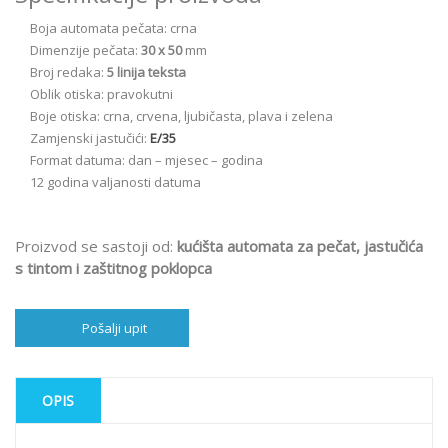
Boja automata pečata: crna
Dimenzije pečata:
30 x 50
mm
Broj redaka:
5
linija
teksta
Oblik otiska: pravokutni
Boje otiska: crna, crvena, ljubičasta, plava i zelena
Zamjenski jastučići:
E/35
Format datuma: dan – mjesec – godina
12 godina valjanosti datuma
Proizvod se sastoji od:
kućišta automata za pečat, jastučića
s tintom i zaštitnog poklopca
Pošalji upit
OPIS