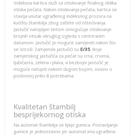
Indeksna kartica služi za otiskivanje finalnog oblika
otiska pečata. Nakon otiskivanja pečata, kartica se
stavlja unutar ugrađenog indeksnog prozora na
kućištu štambilja zbog zaštite od oštećivanja.
Jastučić natopljen tintom omogućuje otiskivanje
brojnih otisak okruglog izgleda s centriranim
datumom. Jastučić je moguće zamijeniti nakon što
se istroši. Zamjenski jastučići su
E/35
.
Boje
zamjenskog jastučića za pečat su crna, crvena,
ljubičasta, zelena i plava, a bezbojni jastučić je
moguće natopiti nekom dugom bojom, ovisno o
poslovnoj prilici ili potrebama.
Kvalitetan štambilj
besprijekornog otiska
Na automat štambilja se lijepi gumica. Postavljanje
gumice je jednostavno jer automat ima ugrađene