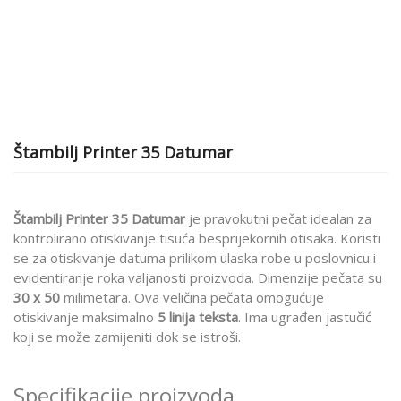
Štambilj Printer 35 Datumar
Štambilj Printer 35 Datumar
je pravokutni pečat idealan za
kontrolirano otiskivanje tisuća besprijekornih otisaka. Koristi
se za otiskivanje datuma prilikom ulaska robe u poslovnicu i
evidentiranje roka valjanosti proizvoda. Dimenzije pečata su
30 x 50
milimetara. Ova veličina pečata omogućuje
otiskivanje maksimalno
5
linija teksta
. Ima ugrađen jastučić
koji se može zamijeniti dok se istroši.
Specifikacije proizvoda