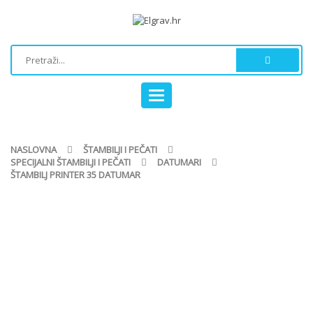
Toggle
navigation
NASLOVNA
ŠTAMBILJI I PEČATI
SPECIJALNI ŠTAMBILJI I PEČATI
DATUMARI
ŠTAMBILJ PRINTER 35 DATUMAR