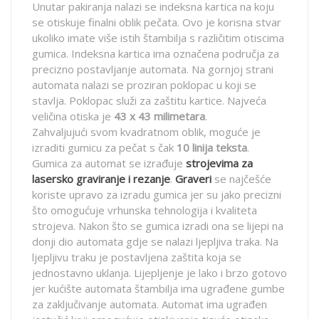
Unutar pakiranja nalazi se indeksna kartica na koju
se otiskuje finalni oblik pečata. Ovo je korisna stvar
ukoliko imate više istih štambilja s različitim otiscima
gumica. Indeksna kartica ima označena područja za
precizno postavljanje automata. Na gornjoj strani
automata nalazi se proziran poklopac u koji se
stavlja. Poklopac služi za zaštitu kartice. Najveća
veličina otiska je
43 x 43 milimetara
.
Zahvaljujući svom kvadratnom oblik, moguće je
izraditi gumicu za pečat s čak
10 linija teksta
.
Gumica za automat se izrađuje
strojevima za
lasersko graviranje i rezanje
.
Graveri
se najčešće
koriste upravo za izradu gumica jer su jako precizni
što omogućuje vrhunska tehnologija i kvaliteta
strojeva. Nakon što se gumica izradi ona se lijepi na
donji dio automata gdje se nalazi ljepljiva traka. Na
ljepljivu traku je postavljena zaštita koja se
jednostavno uklanja. Lijepljenje je lako i brzo gotovo
jer kućište automata štambilja ima ugrađene gumbe
za zaključivanje automata. Automat ima ugrađen