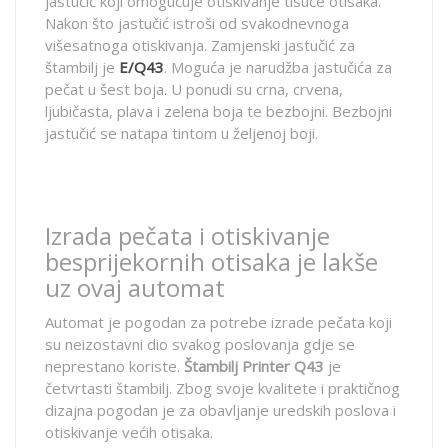
jastučić koji omogućuje otiskivanje tisuće otisaka.
Nakon što jastučić istroši od svakodnevnoga
višesatnoga otiskivanja. Zamjenski jastučić za
štambilj je
E/Q43
. Moguća je narudžba jastučića za
pečat u šest boja. U ponudi su crna, crvena,
ljubičasta, plava i zelena boja te bezbojni. Bezbojni
jastučić se natapa tintom u željenoj boji.
Izrada pečata i otiskivanje
besprijekornih otisaka je lakše
uz ovaj automat
Automat je pogodan za potrebe izrade pečata koji
su neizostavni dio svakog poslovanja gdje se
neprestano koriste.
Štambilj Printer Q43
je
četvrtasti štambilj. Zbog svoje kvalitete i praktičnog
dizajna pogodan je za obavljanje uredskih poslova i
otiskivanje većih otisaka.