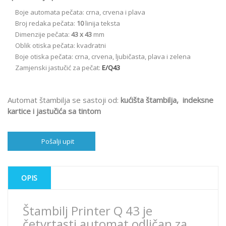
Boje automata pečata: crna, crvena i plava
Broj redaka pečata:
10
linija teksta
Dimenzije pečata:
43 x 43
mm
Oblik otiska pečata: kvadratni
Boje otiska pečata: crna, crvena, ljubičasta, plava i zelena
Zamjenski jastučić za pečat:
E/Q43
Automat štambilja se sastoji od:
kućišta štambilja, indeksne
kartice i jastučića sa tintom
Pošalji upit
OPIS
Štambilj Printer Q 43 je
četvrtasti automat odličan za