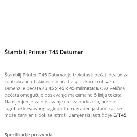
Štambilj Printer T45 Datumar
Štambilj Printer T45 Datumar
je trokutasti pečat idealan za
kontrolirano otiskivanje tisuća besprijekornih otisaka.
Dimenzije pečata su
45 x 45 x 45 milimetara
.
Ova veličina
pečata omogućuje otiskivanje maksimalno
5 linija teksta
.
Namijenjen je za otiskivanje naziva poduzeća, adrese ili
logotipe kreativnog izgleda. Ima ugrađen jastučić koji se
može zamijeniti dok se istroši. Zamjenski jastučić je
E/T45
.
Specifikacije proizvoda