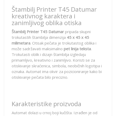
Štambilj Printer T45 Datumar
kreativnog karaktera i
zanimljivog oblika otiska
Štambilj Printer T45 Datumar
pripada skupni
trokutastih štambilja dimenzija
45 x 45 x 45
milimetara
. Otisak pečata je trokutastog oblika i
može sadržavati maksimalno
pet linija teksta
.
Trokutasti oblik i dizajn štambilja izgledaju
primamljivo, kreativno i zanimljivo. Koristi se za
otiskivanje skraćenica, simbola, neobičnih logotipa i
oznaka. Automat ima okvir za pozicioniranje kako bi
otiskivanje pečata bilo precizno.
Karakteristike proizvoda
Automat dolazi u crnoj boji kučišta. Izrađen je od