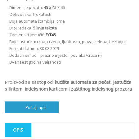
Dimenzije pečata:
45 x 45 x 45
Oblik otiska: trokutasti
Boja automata štambilja: crna
Broj redaka:
5 linja teksta
Zamjenski jastučić:
E/T45
Boje jastučića: crna, crvena, ljubičasta, plava, zelena, bezbojni
Format datuma: 30 08 2029
Dodatni simboli: prazno mjesto i povlaka/crtica (-)
Dvanaest godina valjanosti
Proizvod se sastoji od:
kućišta automata za pečat, jastučića
s tintom, indeksnom karticom i zaštitnog indeksnog prozora
Pošalji upit
OPIS