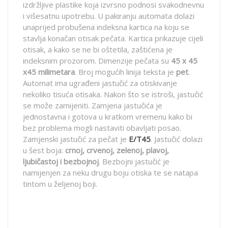
izdržljive plastike koja izvrsno podnosi svakodnevnu
i višesatnu upotrebu. U pakiranju automata dolazi
unaprijed probušena indeksna kartica na koju se
stavlja konačan otisak pečata. Kartica prikazuje cijeli
otisak, a kako se ne bi oštetila, zaštićena je
indeksnim prozorom. Dimenzije pečata su
45 x 45
x45
milimetara
. Broj mogućih linija teksta je
pet
.
Automat ima ugrađeni jastučić za otiskivanje
nekoliko tisuća otisaka. Nakon što se istroši, jastučić
se može zamijeniti. Zamjena jastučića je
jednostavna i gotova u kratkom vremenu kako bi
bez problema mogli nastaviti obavljati posao.
Zamjenski jastučić za pečat je
E/T45
. Jastučić dolazi
u šest boja:
crnoj, crvenoj, zelenoj, plavoj,
ljubičastoj i bezbojnoj
. Bezbojni jastučić je
namijenjen za neku drugu boju otiska te se natapa
tintom u željenoj boji.