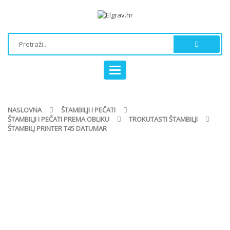
Toggle
navigation
NASLOVNA
ŠTAMBILJI I PEČATI
ŠTAMBILJI I PEČATI PREMA OBLIKU
TROKUTASTI ŠTAMBILJI
ŠTAMBILJ PRINTER T45 DATUMAR