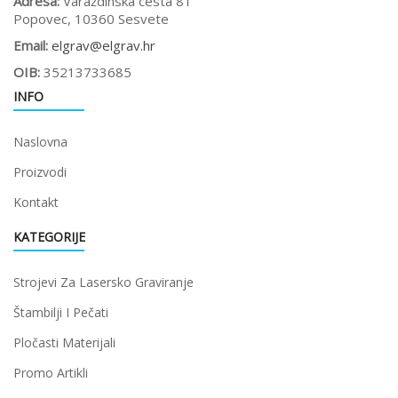
Adresa:
Varaždinska cesta 81
Popovec, 10360 Sesvete
Email:
elgrav@elgrav.hr
OIB:
35213733685
INFO
Naslovna
Proizvodi
Kontakt
KATEGORIJE
Strojevi Za Lasersko Graviranje
Štambilji I Pečati
Pločasti Materijali
Promo Artikli