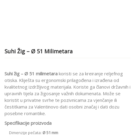
Suhi Žig – Ø 51 Milimetara
Suhi žig – Ø 51 milimetara
koristi se za kreiranje reljefnog
otiska. Kliješta su ergonomski prilagođena i izrađena od
kvalitetnog izdržljivog materijala. Koriste ga članovi državnih i
upravnih tijela za žigosanje važnih dokumenata. Može se
koristit u privatne svrhe te pozivnicama za vjenčanje ili
čestitkama za Valentinovo dati osobni značaj i dati dozu
posebne romantike.
Specifikacije proizvoda
Dimenzije pečata:
Ø 51 mm