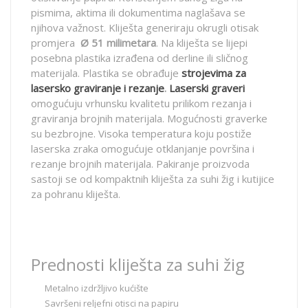
pismima, aktima ili dokumentima naglašava se
njihova važnost. Kliješta generiraju okrugli otisak
promjera
Ø 51 milimetara
. Na kliješta se lijepi
posebna plastika izrađena od derline ili sličnog
materijala. Plastika se obrađuje
strojevima za
lasersko graviranje i rezanje
.
Laserski graveri
omogućuju vrhunsku kvalitetu prilikom rezanja i
graviranja brojnih materijala. Mogućnosti graverke
su bezbrojne. Visoka temperatura koju postiže
laserska zraka omogućuje otklanjanje površina i
rezanje brojnih materijala. Pakiranje proizvoda
sastoji se od kompaktnih kliješta za suhi žig i kutijice
za pohranu kliješta.
Prednosti kliješta za suhi žig
Metalno izdržljivo kućište
Savršeni reljefni otisci na papiru