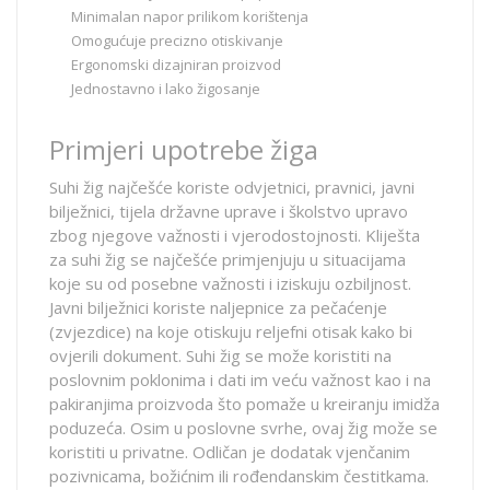
Minimalan napor prilikom korištenja
Omogućuje precizno otiskivanje
Ergonomski dizajniran proizvod
Jednostavno i lako žigosanje
Primjeri upotrebe žiga
Suhi žig najčešće koriste odvjetnici, pravnici, javni
bilježnici, tijela državne uprave i školstvo upravo
zbog njegove važnosti i vjerodostojnosti. Kliješta
za suhi žig se najčešće primjenjuju u situacijama
koje su od posebne važnosti i iziskuju ozbiljnost.
Javni bilježnici koriste naljepnice za pečaćenje
(zvjezdice) na koje otiskuju reljefni otisak kako bi
ovjerili dokument. Suhi žig se može koristiti na
poslovnim poklonima i dati im veću važnost kao i na
pakiranjima proizvoda što pomaže u kreiranju imidža
poduzeća. Osim u poslovne svrhe, ovaj žig može se
koristiti u privatne. Odličan je dodatak vjenčanim
pozivnicama, božićnim ili rođendanskim čestitkama.