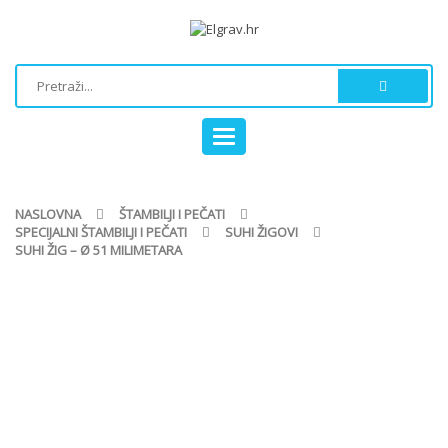
Toggle
navigation
NASLOVNA
ŠTAMBILJI I PEČATI
SPECIJALNI ŠTAMBILJI I PEČATI
SUHI ŽIGOVI
SUHI ŽIG – Ø 51 MILIMETARA