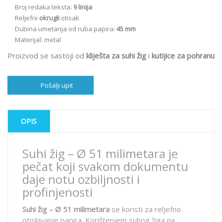
Broj redaka teksta:
9 linija
Reljefni
okrugli
otisak
Dubina umetanja od ruba papira:
45 mm
Materijal: metal
Proizvod se sastoji od
kliješta za suhi žig
i
kutijice za pohranu
Pošalji upit
OPIS
Suhi žig – Ø 51 milimetara je
pečat koji svakom dokumentu
daje notu ozbiljnosti i
profinjenosti
Suhi žig – Ø 51 milimetara
se koristi za reljefno
otiskivanje papira. Korištenjem suhog žiga na