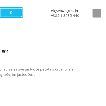
elgrav@elgrav.hr
+385 1 3535 440
– 801
risti se za sve jastučiće pečata s drvenom ili
ugrađenim jastučićem.