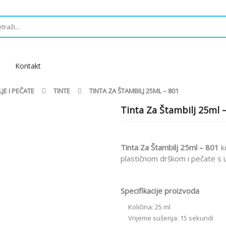
Kontakt
JE I PEČATE
TINTE
TINTA ZA ŠTAMBILJ 25ML – 801
Tinta Za Štambilj 25ml 
Tinta Za Štambilj 25ml – 801
ko
plastičnom drškom i pečate s 
Specifikacije proizvoda
Količina: 25 ml
Vrijeme sušenja: 15 sekundi