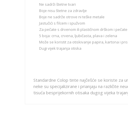
Ne sadrži štetne tvari
Boje nisu štetne za zdravlje
Boje ne sadrže otrove ni teške metale
Jastučići s filcem i spužvom
Za pečate s drvenom ili plastičnom drškom i pečat
5 boja: crna, crvena, ljubičasta, plava i zelena
Može se koristit za otiskivanje papira, kartona i pro
Dugi vijek trajanja otiska
Standardne Colop tinte najčešće se koriste za u
neke su specijalizirane i prianjaju na različite n
tisuća besprijekornih otisaka dugog vijeka trajan