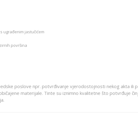
e s ugrađenim jastučićem
zirnih površina
redske poslove npr. potvrđivanje vjerodostojnosti nekog akta ili
euobičajene materijale. Tinte su iznimno kvalitetne što potvrđuje čin
ja.