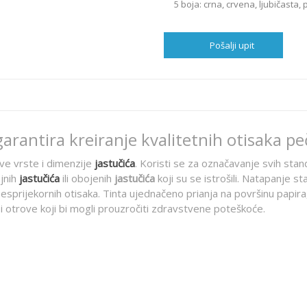
5 boja: crna, crvena, ljubičasta, 
Pošalji upit
arantira kreiranje kvalitetnih otisaka p
ve vrste i dimenzije
jastučića
. Koristi se za označavanje svih stan
ojnih
jastučića
ili obojenih
jastučića
koji su se istrošili. Natapanje 
besprijekornih otisaka. Tinta ujednačeno prianja na površinu papira,
i otrove koji bi mogli prouzročiti zdravstvene poteškoće.