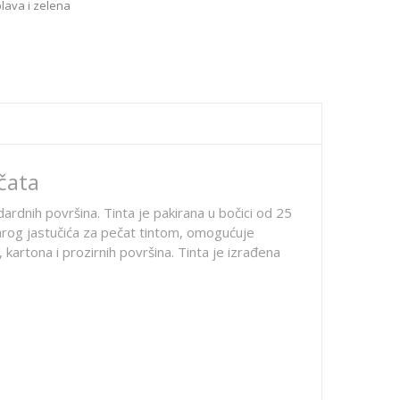
plava i zelena
ečata
dardnih površina. Tinta je pakirana u bočici od 25
starog jastučića za pečat tintom, omogućuje
 kartona i prozirnih površina. Tinta je izrađena