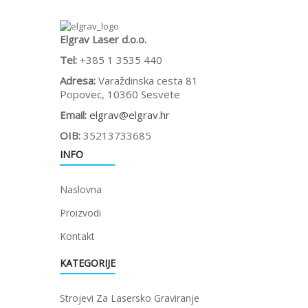
Elgrav Laser d.o.o.
Tel:
+385 1 3535 440
Adresa:
Varaždinska cesta 81
Popovec, 10360 Sesvete
Email:
elgrav@elgrav.hr
OIB:
35213733685
INFO
Naslovna
Proizvodi
Kontakt
KATEGORIJE
Strojevi Za Lasersko Graviranje