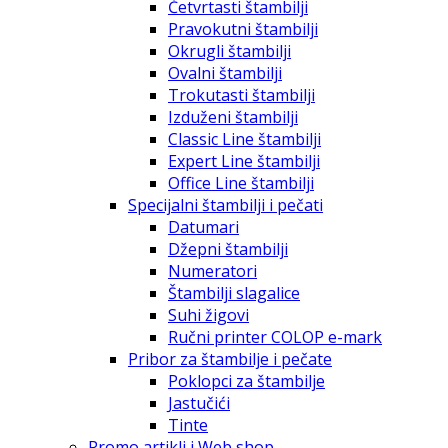
Četvrtasti štambilji
Pravokutni štambilji
Okrugli štambilji
Ovalni štambilji
Trokutasti štambilji
Izduženi štambilji
Classic Line štambilji
Expert Line štambilji
Office Line štambilji
Specijalni štambilji i pečati
Datumari
Džepni štambilji
Numeratori
Štambilji slagalice
Suhi žigovi
Ručni printer COLOP e-mark
Pribor za štambilje i pečate
Poklopci za štambilje
Jastučići
Tinte
Promo artikli i Web shop