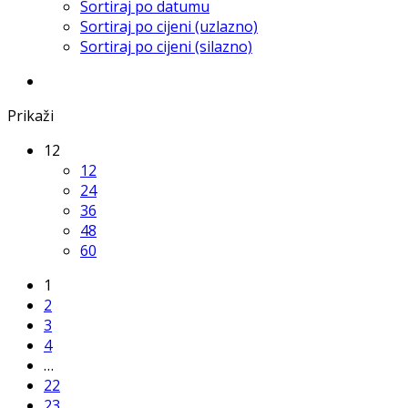
Sortiraj po datumu
Sortiraj po cijeni (uzlazno)
Sortiraj po cijeni (silazno)
Prikaži
12
12
24
36
48
60
1
2
3
4
…
22
23