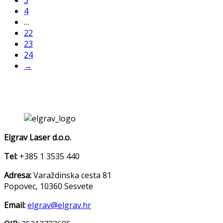
4
…
22
23
24
→
Elgrav Laser d.o.o.
Tel:
+385 1 3535 440
Adresa:
Varaždinska cesta 81
Popovec, 10360 Sesvete
Email:
elgrav@elgrav.hr