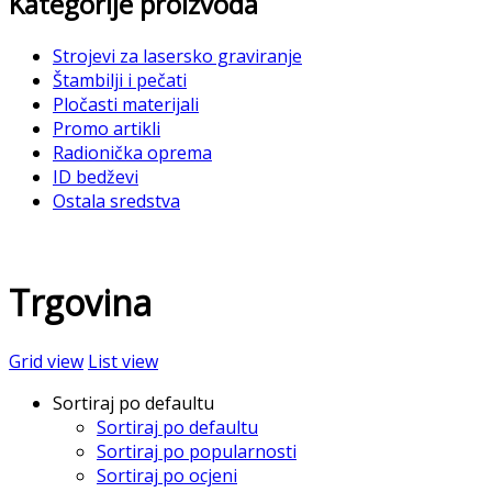
Kategorije proizvoda
Strojevi za lasersko graviranje
Štambilji i pečati
Pločasti materijali
Promo artikli
Radionička oprema
ID bedževi
Ostala sredstva
Trgovina
Grid view
List view
Sortiraj po defaultu
Sortiraj po defaultu
Sortiraj po popularnosti
Sortiraj po ocjeni