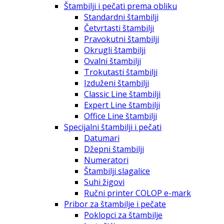
Štambilji i pečati prema obliku
Standardni štambilji
Četvrtasti štambilji
Pravokutni štambilji
Okrugli štambilji
Ovalni štambilji
Trokutasti štambilji
Izduženi štambilji
Classic Line štambilji
Expert Line štambilji
Office Line štambilji
Specijalni štambilji i pečati
Datumari
Džepni štambilji
Numeratori
Štambilji slagalice
Suhi žigovi
Ručni printer COLOP e-mark
Pribor za štambilje i pečate
Poklopci za štambilje