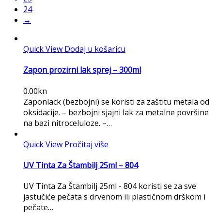
24
→
Quick View
Dodaj u košaricu
Zapon prozirni lak sprej – 300ml
0.00
kn
Zaponlack (bezbojni) se koristi za zaštitu metala od
oksidacije. – bezbojni sjajni lak za metalne površine
na bazi nitroceluloze. –…
Quick View
Pročitaj više
UV Tinta Za Štambilj 25ml – 804
UV Tinta Za Štambilj 25ml - 804 koristi se za sve
jastučiće pečata s drvenom ili plastičnom drškom i
pečate…