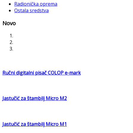
Radionička oprema
Ostala sredstva
Novo
Ručni digitalni pisač COLOP e-mark
Jastučić za štambilj Micro M2
Jastučić za štambilj Micro M1