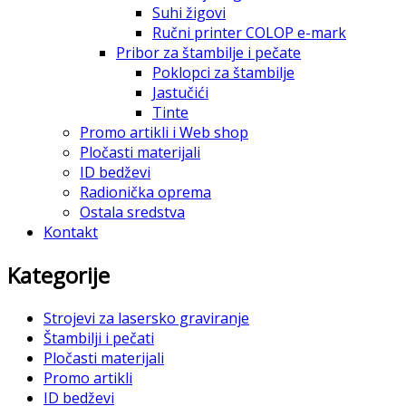
Suhi žigovi
Ručni printer COLOP e-mark
Pribor za štambilje i pečate
Poklopci za štambilje
Jastučići
Tinte
Promo artikli i Web shop
Pločasti materijali
ID bedževi
Radionička oprema
Ostala sredstva
Kontakt
Kategorije
Strojevi za lasersko graviranje
Štambilji i pečati
Pločasti materijali
Promo artikli
ID bedževi