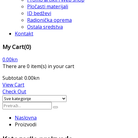
Pločasti materijali
ID bedževi
Radionička oprema
Ostala sredstva
Kontakt
My Cart
(0)
0.00
kn
There are
0 item(s)
in your cart
Subtotal:
0.00
kn
View Cart
Check Out
Naslovna
Proizvodi