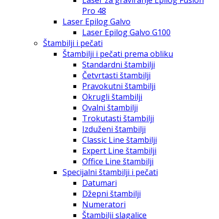
Laser za graviranje Epilog Fusion
Pro 48
Laser Epilog Galvo
Laser Epilog Galvo G100
Štambilji i pečati
Štambilji i pečati prema obliku
Standardni štambilji
Četvrtasti štambilji
Pravokutni štambilji
Okrugli štambilji
Ovalni štambilji
Trokutasti štambilji
Izduženi štambilji
Classic Line štambilji
Expert Line štambilji
Office Line štambilji
Specijalni štambilji i pečati
Datumari
Džepni štambilji
Numeratori
Štambilji slagalice